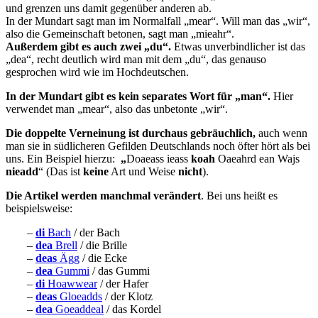
und grenzen uns damit gegenüber anderen ab.
In der Mundart sagt man im Normalfall „mear“. Will man das „wir“,
also die Gemeinschaft betonen, sagt man „mieahr“.
Außerdem gibt es auch zwei „du“.
Etwas unverbindlicher ist das
„dea“, recht deutlich wird man mit dem „du“, das genauso
gesprochen wird wie im Hochdeutschen.
In der Mundart gibt es kein separates Wort für „man“.
Hier
verwendet man „mear“, also das unbetonte „wir“.
Die doppelte Verneinung ist durchaus gebräuchlich,
auch wenn
man sie in südlicheren Gefilden Deutschlands noch öfter hört als bei
uns. Ein Beispiel hierzu:
„
Doaeass ieass
koah
Oaeahrd ean Wajs
nieadd
“ (Das ist
keine
Art und Weise
nicht
).
Die Artikel werden manchmal verändert
. Bei uns heißt es
beispielsweise:
–
di
Bach
/ der Bach
–
dea
Brell
/ die Brille
–
deas
Ägg
/ die Ecke
–
dea
Gummi
/ das Gummi
–
di
Hoawwear
/ der Hafer
–
deas
Gloeadds
/ der Klotz
–
dea
Goeaddeal
/ das Kordel