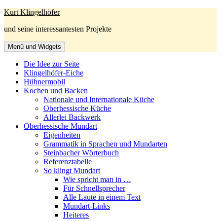
Zum
Kurt Klingelhöfer
Inhalt
und seine interessantesten Projekte
springen
Menü und Widgets
Die Idee zur Seite
Klingelhöfer-Eiche
Hühnermobil
Kochen und Backen
Nationale und Internationale Küche
Oberhessische Küche
Allerlei Backwerk
Oberhessische Mundart
Eigenheiten
Grammatik in Sprachen und Mundarten
Steinbacher Wörterbuch
Referenztabelle
So klingt Mundart
Wie spricht man in …
Für Schnellsprecher
Alle Laute in einem Text
Mundart-Links
Heiteres