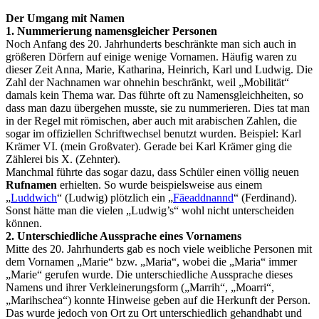
Der Umgang mit Namen
1. Nummerierung namensgleicher Personen
Noch Anfang des 20. Jahrhunderts beschränkte man sich auch in
größeren Dörfern auf einige wenige Vornamen. Häufig waren zu
dieser Zeit Anna, Marie, Katharina, Heinrich, Karl und Ludwig. Die
Zahl der Nachnamen war ohnehin beschränkt, weil „Mobilität“
damals kein Thema war. Das führte oft zu Namensgleichheiten, so
dass man dazu übergehen musste, sie zu nummerieren. Dies tat man
in der Regel mit römischen, aber auch mit arabischen Zahlen, die
sogar im offiziellen Schriftwechsel benutzt wurden. Beispiel: Karl
Krämer VI. (mein Großvater). Gerade bei Karl Krämer ging die
Zählerei bis X. (Zehnter).
Manchmal führte das sogar dazu, dass Schüler einen völlig neuen
Rufnamen
erhielten. So wurde beispielsweise aus einem
„
Luddwich
“ (Ludwig) plötzlich ein „
Fäeaddnannd
“ (Ferdinand).
Sonst hätte man die vielen „Ludwig’s“ wohl nicht unterscheiden
können.
2. Unterschiedliche Aussprache eines Vornamens
Mitte des 20. Jahrhunderts gab es noch viele weibliche Personen mit
dem Vornamen „Marie“ bzw. „Maria“, wobei die „Maria“ immer
„Marie“ gerufen wurde. Die unterschiedliche Aussprache dieses
Namens und ihrer Verkleinerungsform („Marrih“, „Moarri“,
„Marihschea“) konnte Hinweise geben auf die Herkunft der Person.
Das wurde jedoch von Ort zu Ort unterschiedlich gehandhabt und