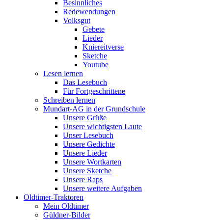
Besinnliches
Redewendungen
Volksgut
Gebete
Lieder
Kniereitverse
Sketche
Youtube
Lesen lernen
Das Lesebuch
Für Fortgeschrittene
Schreiben lernen
Mundart-AG in der Grundschule
Unsere Grüße
Unsere wichtigsten Laute
Unser Lesebuch
Unsere Gedichte
Unsere Lieder
Unsere Wortkarten
Unsere Sketche
Unsere Raps
Unsere weitere Aufgaben
Oldtimer-Traktoren
Mein Oldtimer
Güldner-Bilder