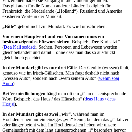
Einzelfällen haben sie Eingang in die Mundart gefunden.
Das gilt auch für die Namen anderer Länder. Lediglich für
Frankreich, die Niederlande („Holland“), Russland und Amerika
existieren Worte in der Mundart.
„Bitte“
gehört nicht zur Mundart. Es wird umschrieben.
Vor einem Hauptwort und vor Vornamen muss ein
besitzanzeigendes Fürwort stehen
. Beispiel: „
Der
Karl sitzt.“
(
Dea
Kall seddsd
). Sachen, Personen und Lebewesen werden
gleichbehandelt und damit – ohne dass man das so ausdrückt –
gleich hoch geachtet.
In der Mundart gibt es nur drei Fälle
. Der Genitiv (wessen) fehlt,
genauso wie im Irisch-Gälischen. Man fragt deshalb nicht nach
„wessen Auto“, sondern nach „wem seinem Auto“ (
wehm soaj
Audo
).
Bei Verniedlichungen
hängt man oft ein „
i
“ an das entsprechende
Wort. Beispiel: „das Haus / das Häuschen“ (
deas Haus / deas
Hoajs
i
).
In der Mundart gibt es zwei „wir“
, während man im
Hochdeutschen nur ein einziges „wir“ kennt, bei dem das „i“ kürzer
oder länger betont wird. Im Hochdeutschen heben wir unsere
Gemeinschaft mit dem lang ausgesprochenen „i“ besonders hervor