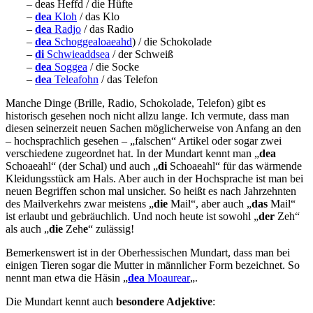
– deas Heffd / die Hüfte
–
de
a
Kloh
/ das Klo
–
dea
Radjo
/ das Radio
–
dea
Schoggealoaeahd
) / die Schokolade
–
di
Schwieaddsea
/ der Schweiß
–
dea
Soggea
/ die Socke
–
dea
Teleafohn
/ das Telefon
Manche Dinge (Brille, Radio, Schokolade, Telefon) gibt es
historisch gesehen noch nicht allzu lange. Ich vermute, dass man
diesen seinerzeit neuen Sachen möglicherweise von Anfang an den
– hochsprachlich gesehen – „falschen“ Artikel oder sogar zwei
verschiedene zugeordnet hat. In der Mundart kennt man „
dea
Schoaeahl“ (der Schal) und auch „
di
Schoaeahl“ für das wärmende
Kleidungsstück am Hals. Aber auch in der Hochsprache ist man bei
neuen Begriffen schon mal unsicher. So heißt es nach Jahrzehnten
des Mailverkehrs zwar meistens „
die
Mail“, aber auch „
das
Mail“
ist erlaubt und gebräuchlich. Und noch heute ist sowohl „
der
Zeh“
als auch „
die
Zeh
e
“ zulässig!
Bemerkenswert ist in der Oberhessischen Mundart, dass man bei
einigen Tieren sogar die Mutter in männlicher Form bezeichnet. So
nennt man etwa die Häsin „
dea
Moaurear
„.
Die Mundart kennt auch
besondere Adjektive
: