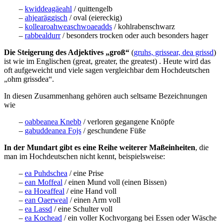
–
kwiddeagäeahl
/ quittengelb
–
ahjearäggisch
/ oval (eiereckig)
–
kollearoahweaschwoaeadds
/ kohlrabenschwarz
–
rabbealdurr
/ besonders trocken oder auch besonders hager
Die Steigerung des Adjektives „groß“
(
gruhs, grissear, dea grissd
)
ist wie im Englischen (great, greater, the greatest) . Heute wird das
oft aufgeweicht und viele sagen vergleichbar dem Hochdeutschen
„ohm grissdea“.
In diesen Zusammenhang gehören auch seltsame Bezeichnungen
wie
–
oabbeanea Knebb
/ verloren gegangene Knöpfe
–
gabuddeanea Fojs
/ geschundene Füße
In der Mundart gibt es eine Reihe weiterer Maßeinheiten
, die
man im Hochdeutschen nicht kennt, beispielsweise:
–
ea Puhdschea
/ eine Prise
–
ean Moffeal
/ einen Mund voll (einen Bissen)
–
ea Hoeaffeal
/ eine Hand voll
–
ean Oaerweal
/ einen Arm voll
–
ea Lassd
/ eine Schulter voll
–
ea Kochead
/ ein voller Kochvorgang bei Essen oder Wäsche